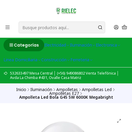
Categorías
Electricidad
Iluminación
Electronica
Linea Domiciliaria
Construcción
Ferreteria
532633497 Mesa Central │ (+56) 949086802 Venta Telefónica │
Avda La Chimba #431, Ovalle Casa Matriz
Inicio
Iluminación
Ampolletas
Ampolletas Led
Ampolletas E27
Ampolleta Led Bola G45 5W 6000K Megabright