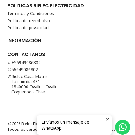
POLITICAS RIELEC ELECTRICIDAD
Términos y Condiciones
Politica de reembolso
Política de privacidad
INFORMACIÓN
CONTÁCTANOS
+56949086802
56949086802
Rielec Casa Matriz
La chimba 431
1840000 Ovalle - Ovalle
Coquimbo - Chile
Envíanos un mensaje de
2026 Rielec Electricidad.
WhatsApp
Todos los derechos reservados.
Desarrollado por Jumpseller
.