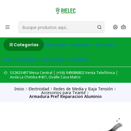
Categorías
Electricidad
Iluminación
Electronica
Linea Domiciliaria
Construcción
Ferreteria
532633497 Mesa Central │ (+56) 949086802 Venta Telefónica │
Avda La Chimba #431, Ovalle Casa Matriz
Inicio
Electricidad
Redes de Media y Baja Tensión
Accesorios para Tirante
Armadura Pref Reparacion Aluminio