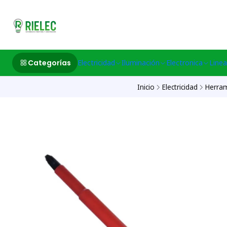
532633497 M
Categorías
Electricidad
Iluminación
Electronica
Linea
Inicio
Electricidad
Herram