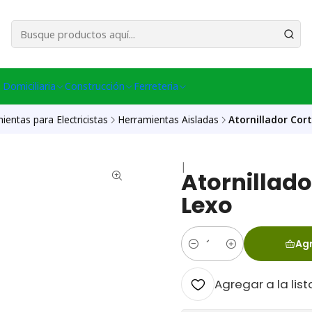
esa Central │ (+56) 949086802 Venta Telefónica │ Avda La Chimba #431, Ov
 Domiciliaria
Construcción
Ferreteria
ientas para Electricistas
Herramientas Aisladas
Atornillador Cor
|
Atornillad
Lexo
Agr
Cantidad
Agregar a la list