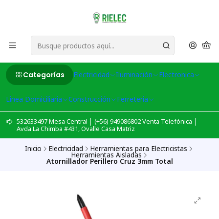
Categorías
Electricidad
Iluminación
Electronica
Linea Domiciliaria
Construcción
Ferreteria
532633497 Mesa Central │ (+56) 949086802 Venta Telefónica │
Avda La Chimba #431, Ovalle Casa Matriz
Inicio
Electricidad
Herramientas para Electricistas
Herramientas Aisladas
Atornillador Perillero Cruz 3mm Total