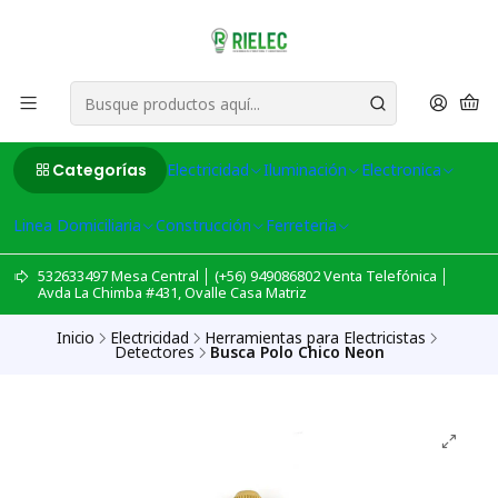
Categorías
Electricidad
Iluminación
Electronica
Linea Domiciliaria
Construcción
Ferreteria
532633497 Mesa Central │ (+56) 949086802 Venta Telefónica │
Avda La Chimba #431, Ovalle Casa Matriz
Inicio
Electricidad
Herramientas para Electricistas
Detectores
Busca Polo Chico Neon