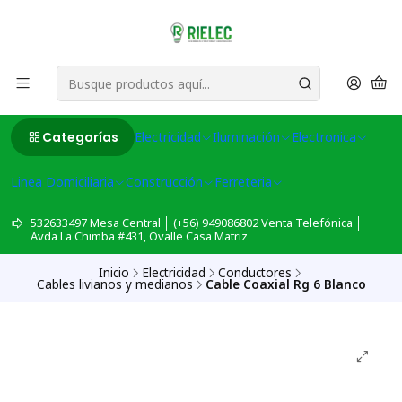
Categorías
Electricidad
Iluminación
Electronica
Linea Domiciliaria
Construcción
Ferreteria
532633497 Mesa Central │ (+56) 949086802 Venta Telefónica │
Avda La Chimba #431, Ovalle Casa Matriz
Inicio
Electricidad
Conductores
Cables livianos y medianos
Cable Coaxial Rg 6 Blanco