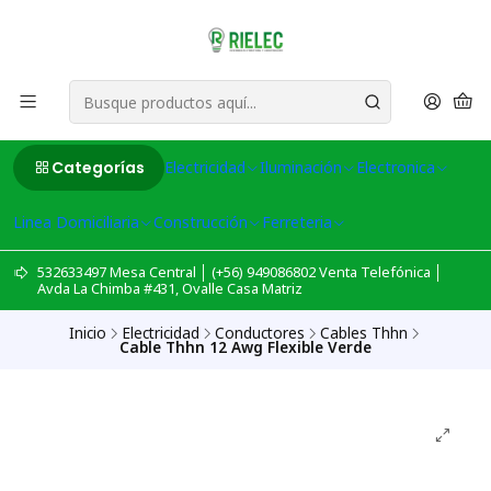
Categorías
Electricidad
Iluminación
Electronica
Linea Domiciliaria
Construcción
Ferreteria
532633497 Mesa Central │ (+56) 949086802 Venta Telefónica │
Avda La Chimba #431, Ovalle Casa Matriz
Inicio
Electricidad
Conductores
Cables Thhn
Cable Thhn 12 Awg Flexible Verde