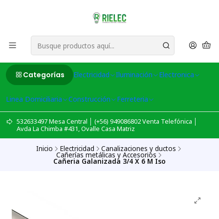
Categorías
Electricidad
Iluminación
Electronica
Linea Domiciliaria
Construcción
Ferreteria
532633497 Mesa Central │ (+56) 949086802 Venta Telefónica │
Avda La Chimba #431, Ovalle Casa Matriz
Inicio
Electricidad
Canalizaciones y ductos
Cañerías metálicas y Accesorios
Cañeria Galanizada 3/4 X 6 M Iso