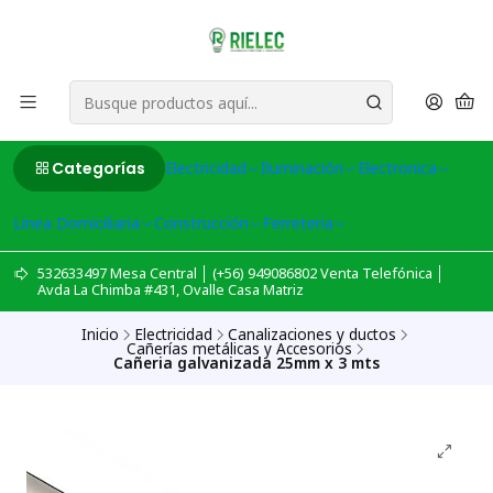
Categorías
Electricidad
Iluminación
Electronica
Linea Domiciliaria
Construcción
Ferreteria
532633497 Mesa Central │ (+56) 949086802 Venta Telefónica │
Avda La Chimba #431, Ovalle Casa Matriz
Inicio
Electricidad
Canalizaciones y ductos
Cañerías metálicas y Accesorios
Cañeria galvanizada 25mm x 3 mts