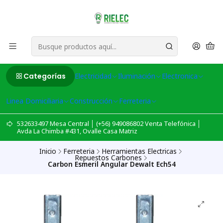
Categorías
Electricidad
Iluminación
Electronica
Linea Domiciliaria
Construcción
Ferreteria
532633497 Mesa Central │ (+56) 949086802 Venta Telefónica │
Avda La Chimba #431, Ovalle Casa Matriz
Inicio
Ferreteria
Herramientas Electricas
Repuestos Carbones
Carbon Esmeril Angular Dewalt Ech54