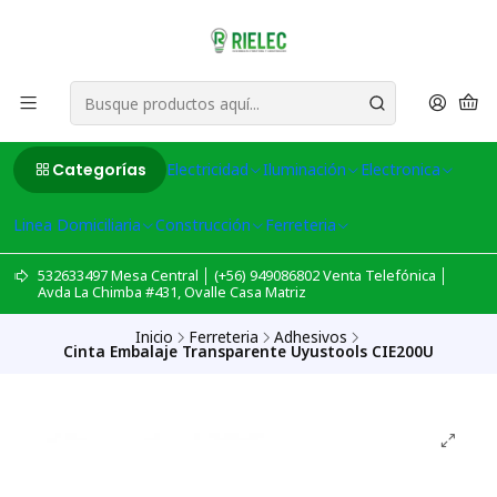
Categorías
Electricidad
Iluminación
Electronica
Linea Domiciliaria
Construcción
Ferreteria
532633497 Mesa Central │ (+56) 949086802 Venta Telefónica │
Avda La Chimba #431, Ovalle Casa Matriz
Inicio
Ferreteria
Adhesivos
Cinta Embalaje Transparente Uyustools CIE200U