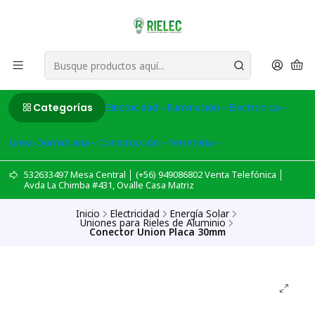
Categorías
Electricidad
Iluminación
Electronica
Linea Domiciliaria
Construcción
Ferreteria
532633497 Mesa Central │ (+56) 949086802 Venta Telefónica │
Avda La Chimba #431, Ovalle Casa Matriz
Inicio
Electricidad
Energía Solar
Uniones para Rieles de Aluminio
Conector Union Placa 30mm