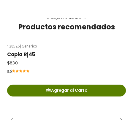
PUEDE QUE TE INTERESEN ESTOS
Productos recomendados
128526
|
Generico
Copla Rj45
$830
5.0
Agregar al Carro