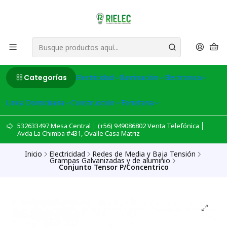
Categorías
Electricidad
Iluminación
Electronica
Linea Domiciliaria
Construcción
Ferreteria
532633497 Mesa Central │ (+56) 949086802 Venta Telefónica │
Avda La Chimba #431, Ovalle Casa Matriz
Inicio
Electricidad
Redes de Media y Baja Tensión
Grampas Galvanizadas y de aluminio
Conjunto Tensor P/Concentrico