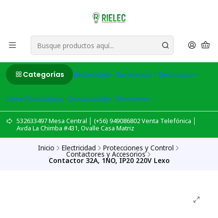
Categorías
Electricidad
Iluminación
Electronica
Linea Domiciliaria
Construcción
Ferreteria
532633497 Mesa Central │ (+56) 949086802 Venta Telefónica │
Avda La Chimba #431, Ovalle Casa Matriz
Inicio
Electricidad
Protecciones y Control
Contactores y Accesorios
Contactor 32A, 1NO, IP20 220V Lexo