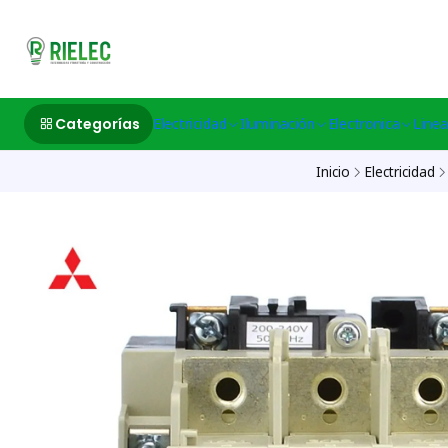
532633497 M
Categorías
Electricidad
Iluminación
Electronica
Linea
Inicio
Electricidad