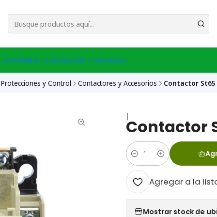
esa Central │ (+56) 949086802 Venta Telefónica │ Avda La Chimba #431, Ov
 Domiciliaria
Construcción
Ferreteria
Protecciones y Control
Contactores y Accesorios
Contactor St65
|
Contactor 
Agr
Cantidad
Agregar a la list
Mostrar stock de ub