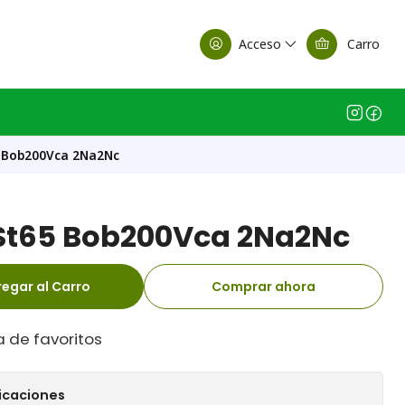
alle Casa Matriz
Acceso
Carro
 Bob200Vca 2Na2Nc
St65 Bob200Vca 2Na2Nc
egar al Carro
Comprar ahora
a de favoritos
icaciones