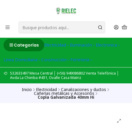
Categorías
Electricidad
Iluminación
Electronica
Linea Domiciliaria
Construcción
Ferreteria
532633497 Mesa Central │ (+56) 949086802 Venta Telefónica │
Avda La Chimba #431, Ovalle Casa Matriz
Inicio
Electricidad
Canalizaciones y ductos
Cañerías metálicas y Accesorios
Copla Galvanizada 40mm Hi