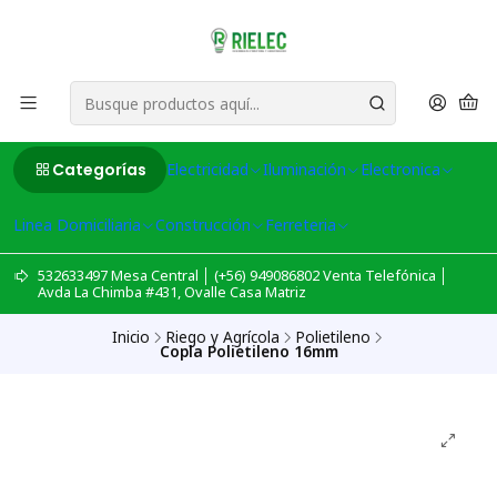
Categorías
Electricidad
Iluminación
Electronica
Linea Domiciliaria
Construcción
Ferreteria
532633497 Mesa Central │ (+56) 949086802 Venta Telefónica │
Avda La Chimba #431, Ovalle Casa Matriz
Inicio
Riego y Agrícola
Polietileno
Copla Polietileno 16mm