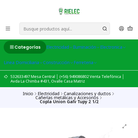
Categorías
Electricidad
Iluminación
Electronica
Linea Domiciliaria
Construcción
Ferreteria
532633497 Mesa Central │ (+56) 949086802 Venta Telefónica │
Avda La Chimba #431, Ovalle Casa Matriz
Inicio
Electricidad
Canalizaciones y ductos
Cañerías metálicas y Accesorios
Copla Union Galv Tupy 2 1/2