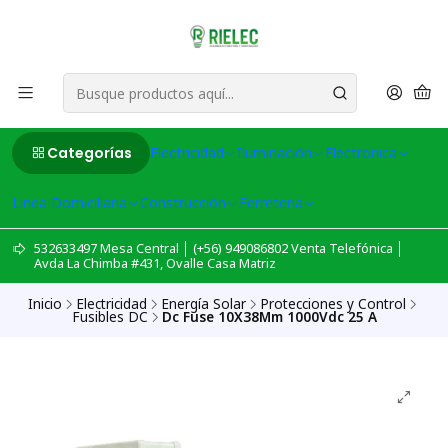
Categorías
Electricidad
Iluminación
Electronica
Linea Domiciliaria
Construcción
Ferreteria
532633497 Mesa Central │ (+56) 949086802 Venta Telefónica │
Avda La Chimba #431, Ovalle Casa Matriz
Inicio
Electricidad
Energía Solar
Protecciones y Control
Fusibles DC
Dc Fuse 10X38Mm 1000Vdc 25 A