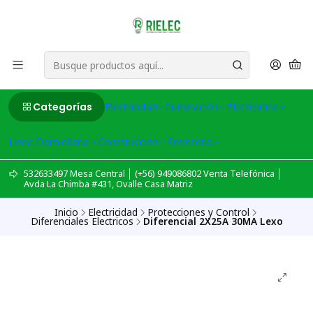
Categorías
Electricidad
Iluminación
Electronica
Linea Domiciliaria
Construcción
Ferreteria
532633497 Mesa Central │ (+56) 949086802 Venta Telefónica │
Avda La Chimba #431, Ovalle Casa Matriz
Inicio
Electricidad
Protecciones y Control
Diferenciales Electricos
Diferencial 2X25A 30MA Lexo