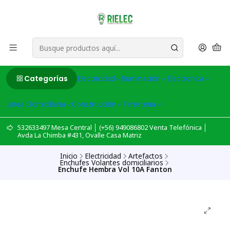
Categorías
Electricidad
Iluminación
Electronica
Linea Domiciliaria
Construcción
Ferreteria
532633497 Mesa Central │ (+56) 949086802 Venta Telefónica │
Avda La Chimba #431, Ovalle Casa Matriz
Inicio
Electricidad
Artefactos
Enchufes Volantes domiciliarios
Enchufe Hembra Vol 10A Fanton