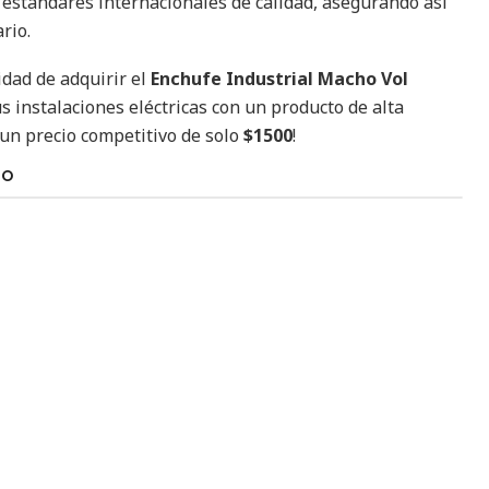
s estándares internacionales de calidad, asegurando así
rio.
idad de adquirir el
Enchufe Industrial Macho Vol
s instalaciones eléctricas con un producto de alta
 un precio competitivo de solo
$1500
!
TO