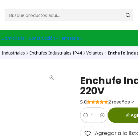
esa Central │ (+56) 949086802 Venta Telefónica │ Avda La Chimba #431, Ov
 Domiciliaria
Construcción
Ferreteria
 Industriales
Enchufes Industriales IP44
Volantes
Enchufe Indus
|
Enchufe In
220V
5.0
2 reseñas
Agr
Cantidad
Agregar a la list