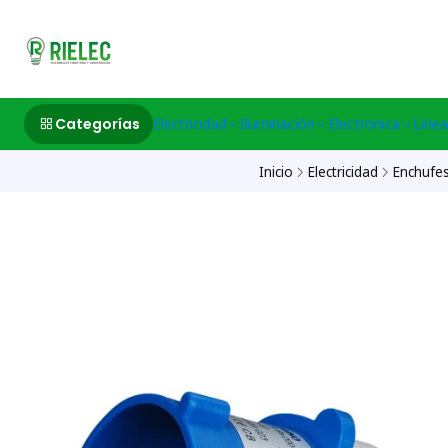
532633497 M
Categorías
Electricidad
Iluminación
Electronica
Linea
Inicio
Electricidad
Enchufes