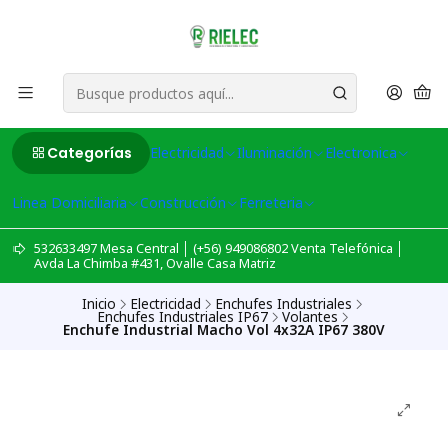
Categorías
Electricidad
Iluminación
Electronica
Linea Domiciliaria
Construcción
Ferreteria
532633497 Mesa Central │ (+56) 949086802 Venta Telefónica │
Avda La Chimba #431, Ovalle Casa Matriz
Inicio
Electricidad
Enchufes Industriales
Enchufes Industriales IP67
Volantes
Enchufe Industrial Macho Vol 4x32A IP67 380V