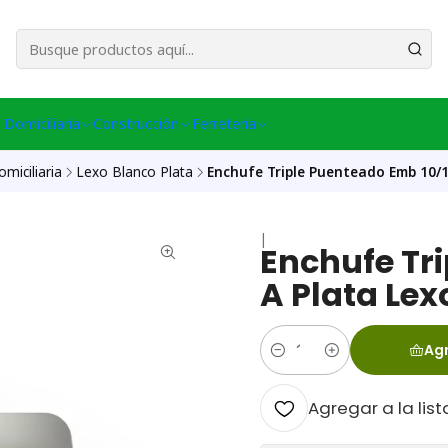
esa Central │ (+56) 949086802 Venta Telefónica │ Avda La Chimba #431, Ov
 Domiciliaria
Construcción
Ferreteria
miciliaria
Lexo Blanco Plata
Enchufe Triple Puenteado Emb 10/1
|
Enchufe Tr
A Plata Lex
Agr
Cantidad
Agregar a la list