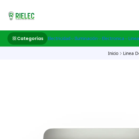
532633497 M
Categorías
Electricidad
Iluminación
Electronica
Linea
Inicio
Linea Do