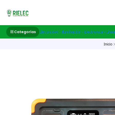
532633497 M
Categorías
Electricidad
Iluminación
Electronica
Linea
Inicio