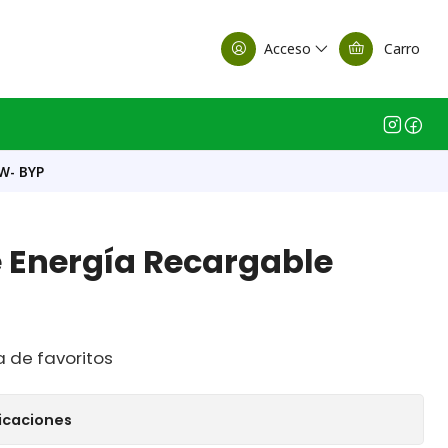
alle Casa Matriz
Acceso
Carro
0W- BYP
e Energía Recargable
a de favoritos
icaciones