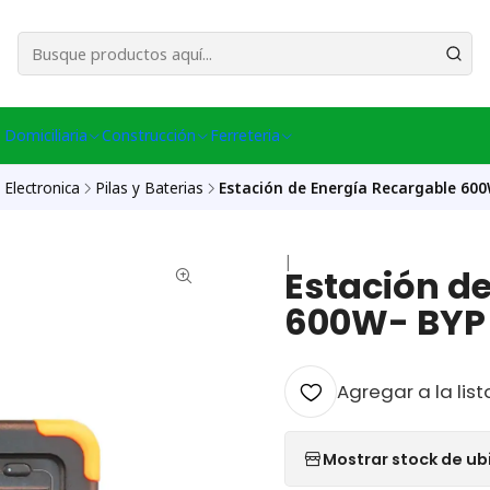
esa Central │ (+56) 949086802 Venta Telefónica │ Avda La Chimba #431, Ov
 Domiciliaria
Construcción
Ferreteria
Electronica
Pilas y Baterias
Estación de Energía Recargable 60
|
Estación d
600W- BYP
Agregar a la list
Mostrar stock de ub