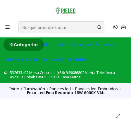
Categorías
Electricidad
Iluminación
Electronica
Linea Domiciliaria
Construcción
Ferreteria
532633497 Mesa Central │ (+56) 949086802 Venta Telefónica │
Avda La Chimba #431, Ovalle Casa Matriz
Inicio
Iluminación
Paneles led
Paneles led Embutidos
Foco Led Emb Redondo 18W 6000K Vkb