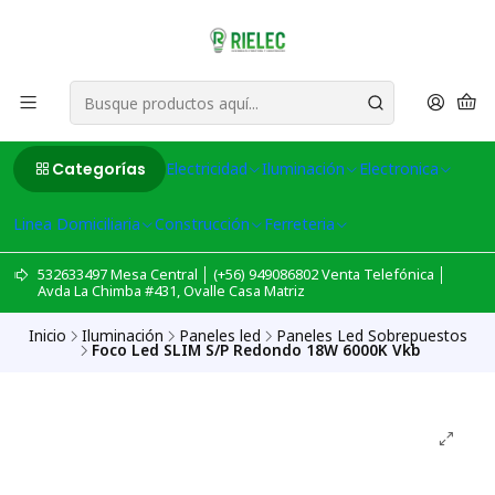
Categorías
Electricidad
Iluminación
Electronica
Linea Domiciliaria
Construcción
Ferreteria
532633497 Mesa Central │ (+56) 949086802 Venta Telefónica │
Avda La Chimba #431, Ovalle Casa Matriz
Inicio
Iluminación
Paneles led
Paneles Led Sobrepuestos
Foco Led SLIM S/P Redondo 18W 6000K Vkb