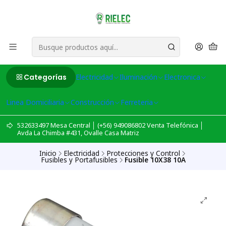
Categorías
Electricidad
Iluminación
Electronica
Linea Domiciliaria
Construcción
Ferreteria
532633497 Mesa Central │ (+56) 949086802 Venta Telefónica │
Avda La Chimba #431, Ovalle Casa Matriz
Inicio
Electricidad
Protecciones y Control
Fusibles y Portafusibles
Fusible 10X38 10A