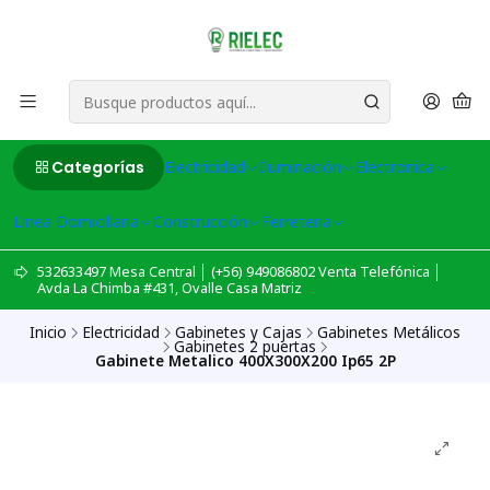
Categorías
Electricidad
Iluminación
Electronica
Linea Domiciliaria
Construcción
Ferreteria
532633497 Mesa Central │ (+56) 949086802 Venta Telefónica │
Avda La Chimba #431, Ovalle Casa Matriz
Inicio
Electricidad
Gabinetes y Cajas
Gabinetes Metálicos
Gabinetes 2 puertas
Gabinete Metalico 400X300X200 Ip65 2P