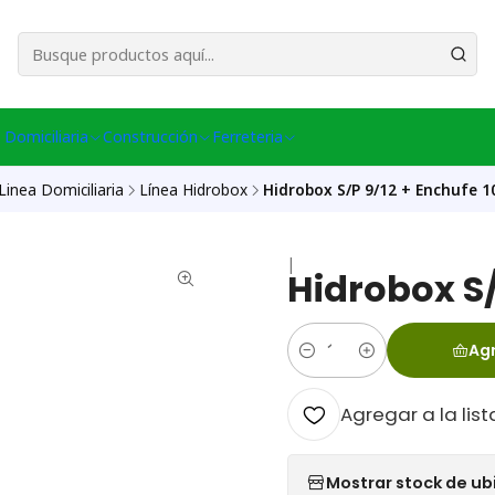
esa Central │ (+56) 949086802 Venta Telefónica │ Avda La Chimba #431, Ov
 Domiciliaria
Construcción
Ferreteria
Linea Domiciliaria
Línea Hidrobox
Hidrobox S/P 9/12 + Enchufe 1
|
Hidrobox S/
Agr
Cantidad
Agregar a la list
Mostrar stock de ub