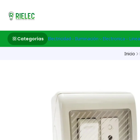
532633497 M
Categorías
Electricidad
Iluminación
Electronica
Linea
Inicio