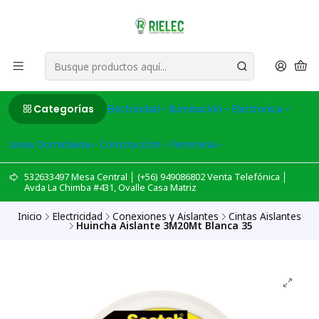
Categorías
Electricidad
Iluminación
Electronica
Linea Domiciliaria
Construcción
Ferreteria
532633497 Mesa Central │ (+56) 949086802 Venta Telefónica │
Avda La Chimba #431, Ovalle Casa Matriz
Inicio
Electricidad
Conexiones y Aislantes
Cintas Aislantes
Huincha Aislante 3M20Mt Blanca 35