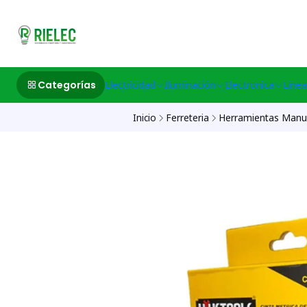
532633497 M
Categorías
Electricidad
Iluminación
Electronica
Linea
Inicio
Ferreteria
Herramientas Manu