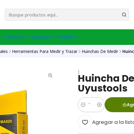
esa Central │ (+56) 949086802 Venta Telefónica │ Avda La Chimba #431, Ov
 Domiciliaria
Construcción
Ferreteria
ales
Herramientas Para Medir y Trazar
Huinchas De Medir
Huinc
|
Huincha De
Uyustools
Agr
Cantidad
Agregar a la list