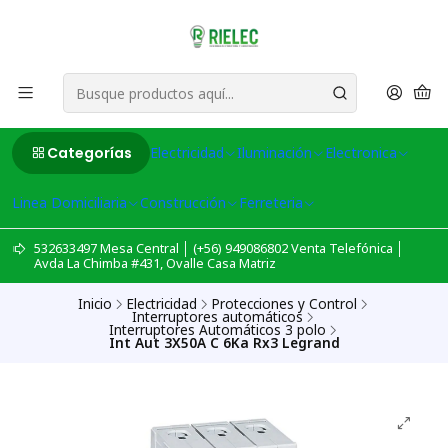
Categorías
Electricidad
Iluminación
Electronica
Linea Domiciliaria
Construcción
Ferreteria
532633497 Mesa Central │ (+56) 949086802 Venta Telefónica │
Avda La Chimba #431, Ovalle Casa Matriz
Inicio
Electricidad
Protecciones y Control
Interruptores automáticos
Interruptores Automáticos 3 polo
Int Aut 3X50A C 6Ka Rx3 Legrand