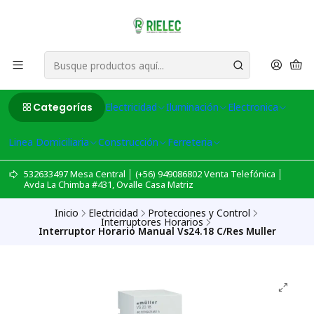
Categorías
Electricidad
Iluminación
Electronica
Linea Domiciliaria
Construcción
Ferreteria
532633497 Mesa Central │ (+56) 949086802 Venta Telefónica │
Avda La Chimba #431, Ovalle Casa Matriz
Inicio
Electricidad
Protecciones y Control
Interruptores Horarios
Interruptor Horario Manual Vs24.18 C/Res Muller