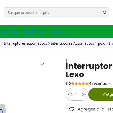
esa Central │ (+56) 949086802 Venta Telefónica │ Avda La Chimba #431, Ov
 Domiciliaria
Construcción
Ferreteria
l
Interruptores automáticos
Interruptores Automáticos 1 polo
In
|
Interrupto
Lexo
5.0
4 reseñas
Agr
Cantidad
Agregar a la list