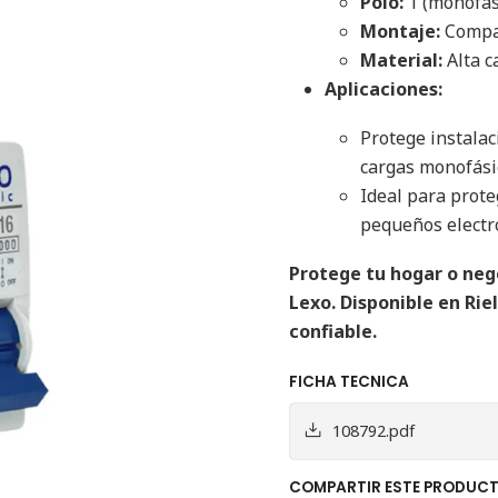
Polo:
1 (monofás
Montaje:
Compat
Material:
Alta c
Aplicaciones:
Protege instalac
cargas monofási
Ideal para prote
pequeños electr
Protege tu hogar o nego
Lexo. Disponible en Rie
confiable.
FICHA TECNICA
108792.pdf
COMPARTIR ESTE PRODUC