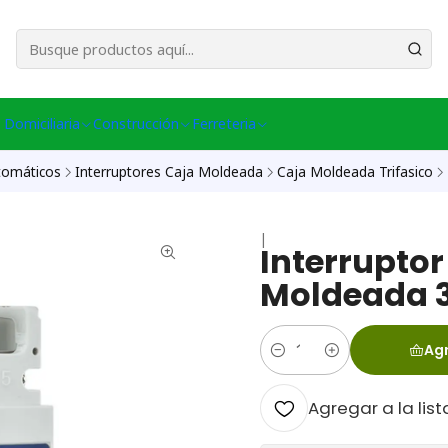
esa Central │ (+56) 949086802 Venta Telefónica │ Avda La Chimba #431, Ov
 Domiciliaria
Construcción
Ferreteria
tomáticos
Interruptores Caja Moldeada
Caja Moldeada Trifasico
|
Interrupto
Moldeada 
Agr
Cantidad
Agregar a la list