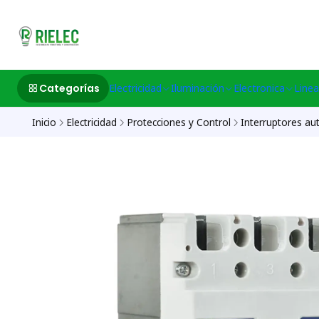
532633497 M
Categorías
Electricidad
Iluminación
Electronica
Linea
Inicio
Electricidad
Protecciones y Control
Interruptores au