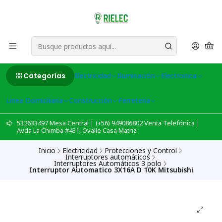
Categorías
Electricidad
Iluminación
Electronica
Linea Domiciliaria
Construcción
Ferreteria
532633497 Mesa Central │ (+56) 949086802 Venta Telefónica │
Avda La Chimba #431, Ovalle Casa Matriz
Inicio
Electricidad
Protecciones y Control
Interruptores automáticos
Interruptores Automáticos 3 polo
Interruptor Automatico 3X16A D 10K Mitsubishi