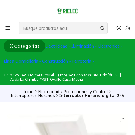
Categorías
Electricidad
Iluminación
Electronica
Linea Domiciliaria
Construcción
Ferreteria
532633497 Mesa Central │ (+56) 949086802 Venta Telefónica │
Avda La Chimba #431, Ovalle Casa Matriz
Inicio
Electricidad
Protecciones y Control
Interruptores Horarios
Interruptor Horario digital 24V