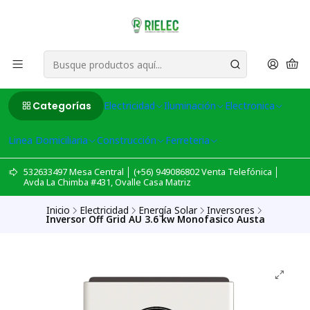
Categorías
Electricidad
Iluminación
Electronica
Linea Domiciliaria
Construcción
Ferreteria
532633497 Mesa Central │ (+56) 949086802 Venta Telefónica │
Avda La Chimba #431, Ovalle Casa Matriz
Inicio
Electricidad
Energía Solar
Inversores
Inversor Off Grid AU 3.6 kw Monofasico Austa