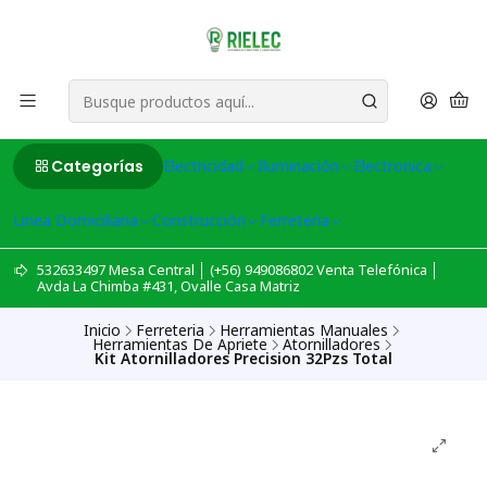
Categorías
Electricidad
Iluminación
Electronica
Linea Domiciliaria
Construcción
Ferreteria
532633497 Mesa Central │ (+56) 949086802 Venta Telefónica │
Avda La Chimba #431, Ovalle Casa Matriz
Inicio
Ferreteria
Herramientas Manuales
Herramientas De Apriete
Atornilladores
Kit Atornilladores Precision 32Pzs Total