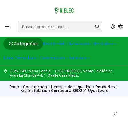
Categorías
Electricidad
Iluminación
Electronica
Linea Domiciliaria
Construcción
Ferreteria
532633497 Mesa Central │ (+56) 949086802 Venta Telefónica │
Avda La Chimba #431, Ovalle Casa Matriz
Inicio
Construcción
Herrajes de seguridad
Picaportes
Kit Instalacion Cerradura SEO201 Uyustools