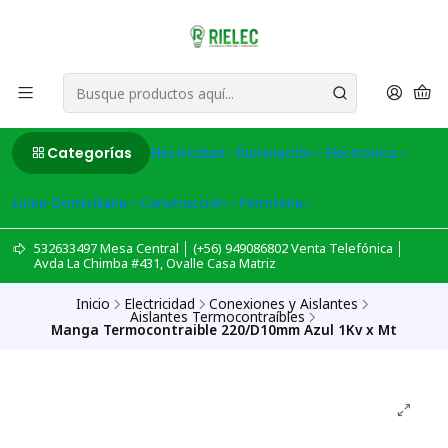
Categorías
Electricidad
Iluminación
Electronica
Linea Domiciliaria
Construcción
Ferreteria
532633497 Mesa Central │ (+56) 949086802 Venta Telefónica │
Avda La Chimba #431, Ovalle Casa Matriz
Inicio
Electricidad
Conexiones y Aislantes
Aislantes Termocontraíbles
Manga Termocontraible 220/D10mm Azul 1Kv x Mt