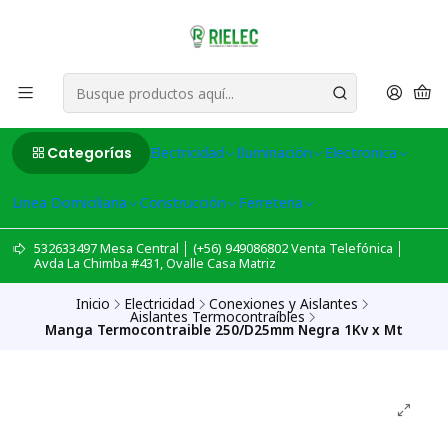
Categorías
Electricidad
Iluminación
Electronica
Linea Domiciliaria
Construcción
Ferreteria
532633497 Mesa Central │ (+56) 949086802 Venta Telefónica │
Avda La Chimba #431, Ovalle Casa Matriz
Inicio
Electricidad
Conexiones y Aislantes
Aislantes Termocontraíbles
Manga Termocontraible 250/D25mm Negra 1Kv x Mt