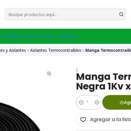
esa Central │ (+56) 949086802 Venta Telefónica │ Avda La Chimba #431, Ov
 Domiciliaria
Construcción
Ferreteria
es y Aislantes
Aislantes Termocontraíbles
Manga Termocontraibl
|
Manga Ter
Negra 1Kv x
Agr
Cantidad
Agregar a la list