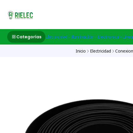
532633497 M
Categorías
Electricidad
Iluminación
Electronica
Linea
Inicio
Electricidad
Conexion