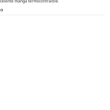
xcelente manga termocontraíble.
TO