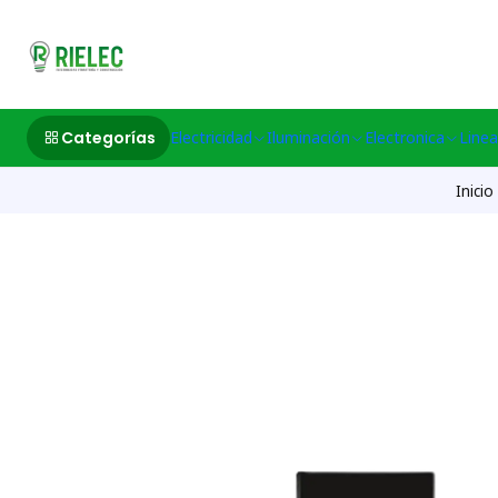
532633497 M
Categorías
Electricidad
Iluminación
Electronica
Linea
Inicio