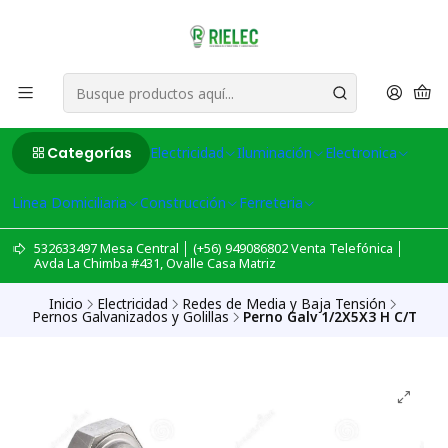
Categorías
Electricidad
Iluminación
Electronica
Linea Domiciliaria
Construcción
Ferreteria
532633497 Mesa Central │ (+56) 949086802 Venta Telefónica │
Avda La Chimba #431, Ovalle Casa Matriz
Inicio
Electricidad
Redes de Media y Baja Tensión
Pernos Galvanizados y Golillas
Perno Galv 1/2X5X3 H C/T