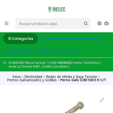
Categorías
Electricidad
Iluminación
Electronica
Linea Domiciliaria
Construcción
Ferreteria
532633497 Mesa Central │ (+56) 949086802 Venta Telefónica │
Avda La Chimba #431, Ovalle Casa Matriz
Inicio
Electricidad
Redes de Media y Baja Tensión
Pernos Galvanizados y Golillas
Perno Galv 5/8X10X3 H C/T