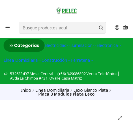
Categorías
Electricidad
Iluminación
Electronica
Linea Domiciliaria
Construcción
Ferreteria
532633497 Mesa Central │ (+56) 949086802 Venta Telefónica │
Avda La Chimba #431, Ovalle Casa Matriz
Inicio
Linea Domiciliaria
Lexo Blanco Plata
Placa 3 Modulos Plata Lexo