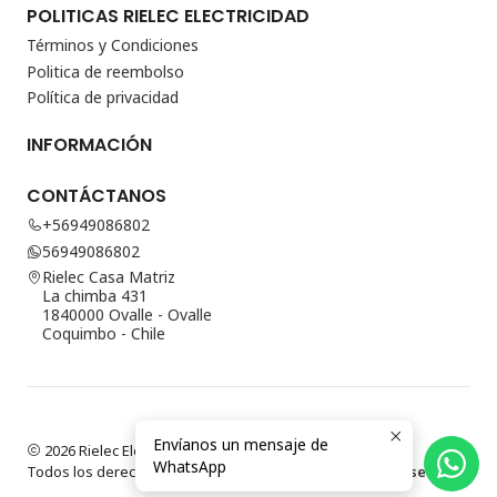
POLITICAS RIELEC ELECTRICIDAD
Términos y Condiciones
Politica de reembolso
Política de privacidad
INFORMACIÓN
CONTÁCTANOS
+56949086802
56949086802
Rielec Casa Matriz
La chimba 431
1840000 Ovalle - Ovalle
Coquimbo - Chile
Envíanos un mensaje de
2026 Rielec Electricidad.
WhatsApp
Todos los derechos reservados.
Desarrollado por Jumpseller
.