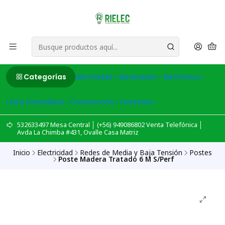
Categorías
Electricidad
Iluminación
Electronica
Linea Domiciliaria
Construcción
Ferreteria
532633497 Mesa Central │ (+56) 949086802 Venta Telefónica │
Avda La Chimba #431, Ovalle Casa Matriz
Inicio
Electricidad
Redes de Media y Baja Tensión
Postes
Poste Madera Tratado 6 M S/Perf