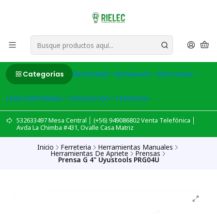
Categorías
Electricidad
Iluminación
Electronica
Linea Domiciliaria
Construcción
Ferreteria
532633497 Mesa Central │ (+56) 949086802 Venta Telefónica │
Avda La Chimba #431, Ovalle Casa Matriz
Inicio
Ferreteria
Herramientas Manuales
Herramientas De Apriete
Prensas
Prensa G 4" Uyustools PRG04U